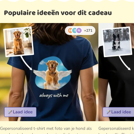
Populaire ideeën voor dit cadeau
+271
M
Y
N
Laad idee
Laad idee
Gepersonaliseerd t-shirt met foto van je hond als
Gepersonaliseerd k