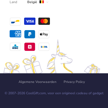
Land
België
Algemene Voorwaarden
Privacy Policy
© 2007-
2026
CoolGift.com, voor een origineel cadeau of gadget