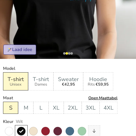
Laad idee
Model
T-shirt
T-shirt
Sweater
Hoodie
Unisex
Dames
€42,95
Rits
€59,95
Maat
Open Maattabel
S
M
L
XL
2XL
3XL
4XL
Kleur
Wit