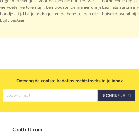
engel met vleugels, voor baasjes die hun trouwe
bordercollie Pip zi
viervoeter verloren zijn. Een troostende manier om je
Leuk als surprise v
hondje altijd bij je te dragen en de band te eren die
huisdier overal bij 
blijft bestaan.
Ontvang de coolste kadotips rechtstreeks in je inbox
Jouw e-mail
SCHRIJF JE IN
CoolGift.com