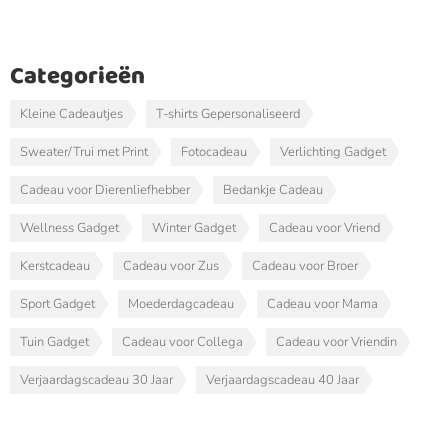
Categorieën
Kleine Cadeautjes
T-shirts Gepersonaliseerd
Sweater/Trui met Print
Fotocadeau
Verlichting Gadget
Cadeau voor Dierenliefhebber
Bedankje Cadeau
Wellness Gadget
Winter Gadget
Cadeau voor Vriend
Kerstcadeau
Cadeau voor Zus
Cadeau voor Broer
Sport Gadget
Moederdagcadeau
Cadeau voor Mama
Tuin Gadget
Cadeau voor Collega
Cadeau voor Vriendin
Verjaardagscadeau 30 Jaar
Verjaardagscadeau 40 Jaar